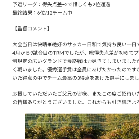
予選リーグ：得失点差−2で惜しくも2位通過
最終結果：6位/12チーム中
【監督コメント】
大会当日は快晴☀️絶好のサッカー日和で気持ち良い一日
4月から9試合目のTRMでしたが、総得失点差が初めて
制規定の広いグランドで最終戦は力尽きてしまいました
く戦いました。優秀選手賞は全員にあげたかったのです
いた得点の中でチーム最高の3得点をあげた選手にしま
応援していただいたご父兄の皆様、またこの度ご招待い
の皆様ありがとうございました。これからも引き続きよ