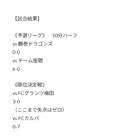
日
時
:
【試合結果】
《予選リーグ》 10分ハーフ
vs 鶴巻ドラゴンズ
0-0
vs チーム座間
6-0
《順位決定戦》
vs FCグランツ梅田
3-0
（ここまで失点はゼロ）
vs FCカルパ
0-7