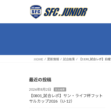
コ
ナ
ン
ビ
テ
ゲ
ン
ー
ツ
シ
へ
ョ
ス
ン
キ
に
ッ
移
プ
動
HOME
更新情報
試合結果
【1130_試合レポ】日
最近の投稿
2026年8月2日
試合結果
【0801_試合レポ】サン・ライフ杯フット
サルカップ2026（U-12）