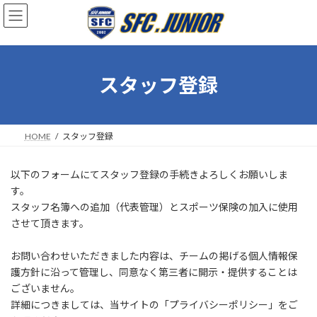
コ
ナ
ン
ビ
テ
ゲ
ン
ー
ツ
シ
へ
ョ
スタッフ登録
ス
ン
キ
に
ッ
移
プ
動
HOME
スタッフ登録
以下のフォームにてスタッフ登録の手続きよろしくお願いしま
す。
スタッフ名簿への追加（代表管理）とスポーツ保険の加入に使用
させて頂きます。
お問い合わせいただきました内容は、チームの掲げる個人情報保
護方針に沿って管理し、同意なく第三者に開示・提供することは
ございません。
詳細につきましては、当サイトの「プライバシーポリシー」をご