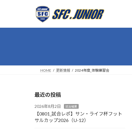
コ
ナ
ン
ビ
テ
ゲ
ン
ー
ツ
シ
へ
ョ
ス
ン
キ
に
ッ
移
プ
動
HOME
更新情報
2024年度_体験練習会
最近の投稿
2026年8月2日
試合結果
【0801_試合レポ】サン・ライフ杯フット
サルカップ2026（U-12）