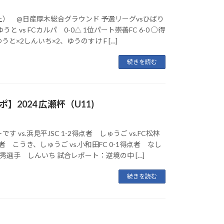
日（土） @日産厚木総合グラウンド 予選リーグvsひばり
ゆうと vs FCカルパ 0-0△ 1位パート崇善FC 6-0 ○得
と×2しんいち×2、ゆうのすけ F […]
続きを読む
ポ】2024 広瀬杯（U11)
 vs.浜見平JSC 1-2得点者 しゅうご vs.FC松林
者 こうき、しゅうご vs.小和田FC 0-1得点者 なし
手 しんいち 試合レポート：逆境の中 […]
続きを読む